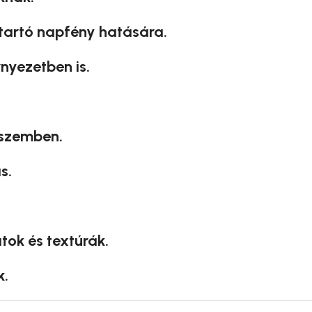
 tartó napfény hatására.
nyezetben is.
 szemben.
s.
tok és textúrák.
k.