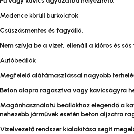
Fű vagy kavics ágyazatba helyezhető.
Medence körüli burkolatok
Csúszásmentes és fagyálló.
Nem szívja be a vizet, ellenáll a klóros és sós
Autóbeállók
Megfelelő alátámasztással nagyobb terhelést 
Beton alapra ragasztva vagy kavicságyra he
Magánhasználatú beállókhoz elegendő a kav
nehezebb járművek esetén beton aljzatra rag
Vízelvezető rendszer kialakítása segít megelő