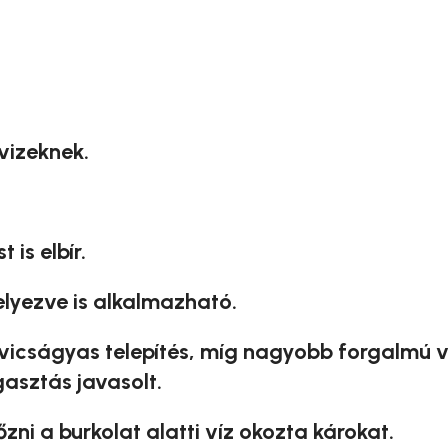
 vizeknek.
is elbír.
lyezve is alkalmazható.
icságyas telepítés, míg nagyobb forgalmú 
asztás javasolt.
zni a burkolat alatti víz okozta károkat.