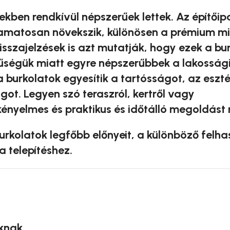
ekben rendkívül népszerűek lettek. Az építőip
folyamatosan növekszik, különösen a prémium m
isszajelzések is azt mutatják, hogy ezek a bu
űségük miatt egyre népszerűbbek a lakossági 
 burkolatok egyesítik a tartósságot, az eszté
ot. Legyen szó teraszról, kertről vagy
ényelmes és praktikus és időtálló megoldást 
kolatok legfőbb előnyeit, a különböző felha
 telepítéshez.
knak.