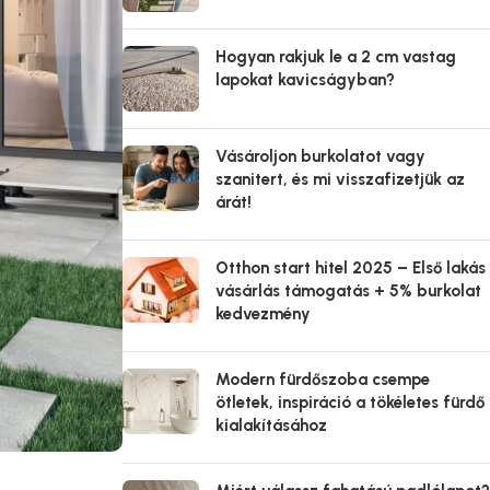
Hogyan rakjuk le a 2 cm vastag
lapokat kavicságyban?
Vásároljon burkolatot vagy
szanitert, és mi visszafizetjük az
árát!
Otthon start hitel 2025 – Első lakás
vásárlás támogatás + 5% burkolat
kedvezmény
Modern fürdőszoba csempe
ötletek, inspiráció a tökéletes fürdő
kialakításához