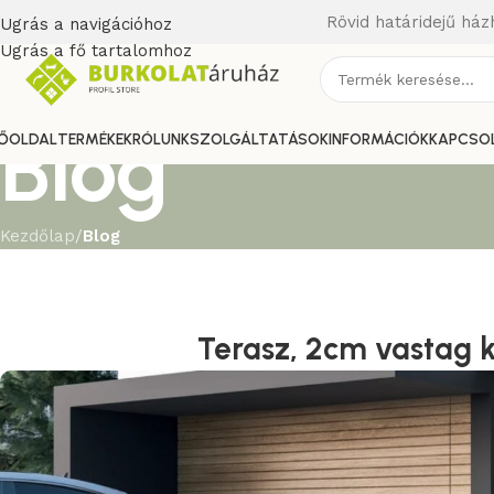
Rövid határidejű ház
Ugrás a navigációhoz
Ugrás a fő tartalomhoz
Blog
ŐOLDAL
TERMÉKEK
RÓLUNK
SZOLGÁLTATÁSOK
INFORMÁCIÓK
KAPCSO
Kezdőlap
/
Blog
Terasz, 2cm vastag k