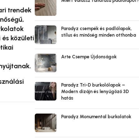
Miért válassz fahatású padlólapot?
ari trendek
inőségű,
rkolatok
Paradyz csempék és padlólapok,
stílus és minőség minden otthonba
és közületi
tikai
Arte Csempe Újdonságok
nyújtanak.
sználási
Paradyz Tri-D burkolólapok –
Modern dizájn és lenyűgöző 3D
hatás
Paradyz Monumental burkolatok