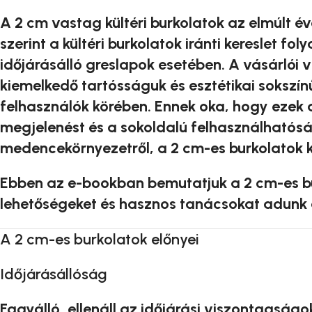
A 2 cm vastag kültéri burkolatok az elmúlt év
szerint a kültéri burkolatok iránti kereslet 
időjárásálló greslapok esetében. A vásárlói v
kiemelkedő tartósságuk és esztétikai sokszín
felhasználók körében. Ennek oka, hogy ezek a
megjelenést és a sokoldalú felhasználhatóság
medencekörnyezetről, a 2 cm-es burkolatok k
Ebben az e-bookban bemutatjuk a 2 cm-es bur
lehetőségeket és hasznos tanácsokat adunk a
A 2 cm-es burkolatok előnyei
Időjárásállóság
Fagyálló, ellenáll az időjárási viszontagságo