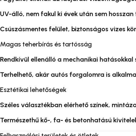
UV-álló, nem fakul ki évek után sem hosszan
Csúszásmentes felület, biztonságos vizes kör
Magas teherbírás és tartósság
Rendkívül ellenálló a mechanikai hatásokkal
Terhelhető, akár autós forgalomra is alkalma
Esztétikai lehetőségek
Széles választékban elérhető színek, mintáza
Természethű kő-, fa- és betonhatású kivitele
Felhasználási területek és ötletek