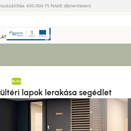
hozszállítás 400.000 Ft felett díjmentesen!
LAT
BLOG
ültéri lapok lerakása segédlet