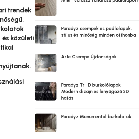
Miért válassz fahatású padlólapot?
ari trendek
inőségű,
rkolatok
Paradyz csempék és padlólapok,
stílus és minőség minden otthonba
és közületi
tikai
Arte Csempe Újdonságok
nyújtanak.
sználási
Paradyz Tri-D burkolólapok –
Modern dizájn és lenyűgöző 3D
hatás
Paradyz Monumental burkolatok