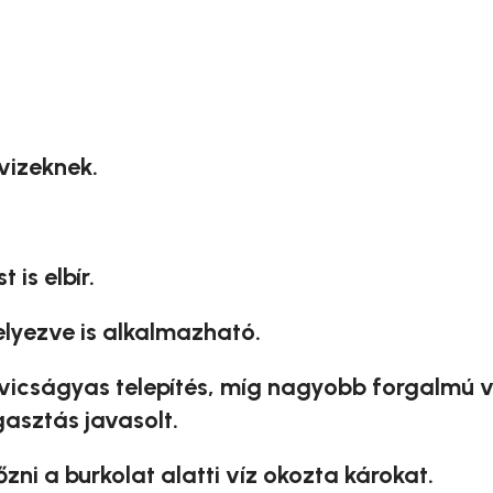
 vizeknek.
is elbír.
lyezve is alkalmazható.
icságyas telepítés, míg nagyobb forgalmú 
asztás javasolt.
zni a burkolat alatti víz okozta károkat.