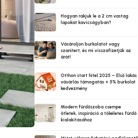
Hogyan rakjuk le a 2 cm vastag
lapokat kavicságyban?
Vásároljon burkolatot vagy
szanitert, és mi visszafizetjük az
árát!
Otthon start hitel 2025 – Első lakás
vásárlás támogatás + 5% burkolat
kedvezmény
Modern fürdőszoba csempe
ötletek, inspiráció a tökéletes fürdő
kialakításához