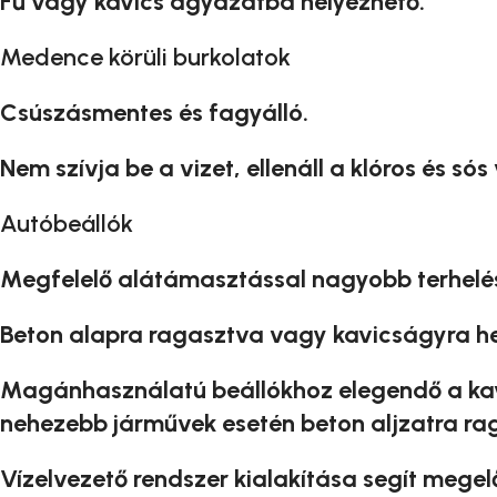
Fű vagy kavics ágyazatba helyezhető.
Medence körüli burkolatok
Csúszásmentes és fagyálló.
Nem szívja be a vizet, ellenáll a klóros és sós
Autóbeállók
Megfelelő alátámasztással nagyobb terhelést 
Beton alapra ragasztva vagy kavicságyra he
Magánhasználatú beállókhoz elegendő a kav
nehezebb járművek esetén beton aljzatra rag
Vízelvezető rendszer kialakítása segít megelő