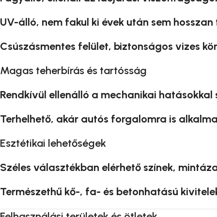
UV-álló, nem fakul ki évek után sem hosszan
Csúszásmentes felület, biztonságos vizes kör
Magas teherbírás és tartósság
Rendkívül ellenálló a mechanikai hatásokkal
Terhelhető, akár autós forgalomra is alkalma
Esztétikai lehetőségek
Széles választékban elérhető színek, mintáza
Természethű kő-, fa- és betonhatású kivitele
Felhasználási területek és ötletek