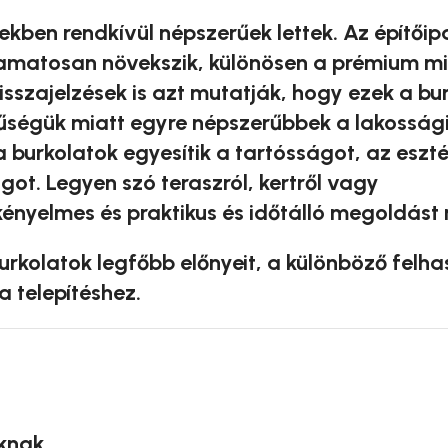
ekben rendkívül népszerűek lettek. Az építőip
folyamatosan növekszik, különösen a prémium m
isszajelzések is azt mutatják, hogy ezek a bu
űségük miatt egyre népszerűbbek a lakossági 
 burkolatok egyesítik a tartósságot, az eszté
ot. Legyen szó teraszról, kertről vagy
ényelmes és praktikus és időtálló megoldást 
kolatok legfőbb előnyeit, a különböző felha
 telepítéshez.
knak.