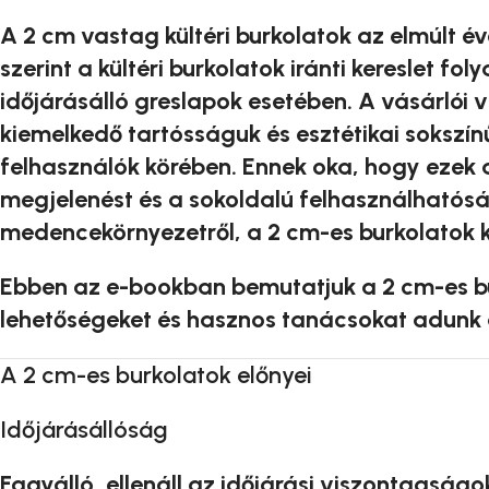
A 2 cm vastag kültéri burkolatok az elmúlt év
szerint a kültéri burkolatok iránti kereslet 
időjárásálló greslapok esetében. A vásárlói v
kiemelkedő tartósságuk és esztétikai sokszín
felhasználók körében. Ennek oka, hogy ezek a
megjelenést és a sokoldalú felhasználhatóság
medencekörnyezetről, a 2 cm-es burkolatok k
Ebben az e-bookban bemutatjuk a 2 cm-es bur
lehetőségeket és hasznos tanácsokat adunk a
A 2 cm-es burkolatok előnyei
Időjárásállóság
Fagyálló, ellenáll az időjárási viszontagságo