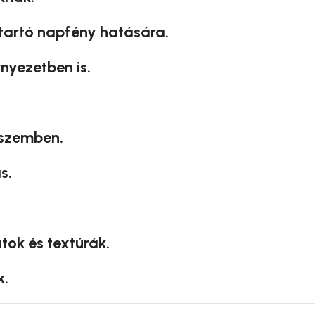
 tartó napfény hatására.
nyezetben is.
 szemben.
s.
tok és textúrák.
k.