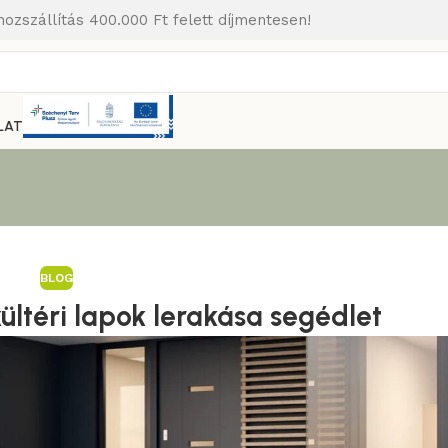
hozszállítás 400.000 Ft felett díjmentesen!
LAT
BLOG
ültéri lapok lerakása segédlet