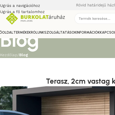
Rövid határidejű ház
Ugrás a navigációhoz
Ugrás a fő tartalomhoz
Blog
ŐOLDAL
TERMÉKEK
RÓLUNK
SZOLGÁLTATÁSOK
INFORMÁCIÓK
KAPCSO
Kezdőlap
/
Blog
Terasz, 2cm vastag k