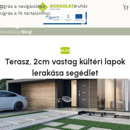
Ugrás a navigációhoz
Ugrás a fő tartalomhoz
Blog
Kezdőlap
/
Blog
BLOG
Terasz, 2cm vastag kültéri lapok
lerakása segédlet