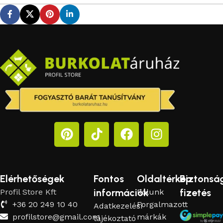
Elérhetőségek
Fontos
Oldaltérkép
Biztonsá
információk
fizetés
Profil Store Kft
Rólunk
+36 20 249 10 40
Forgalmazott
Adatkezelési
profilstore@gmail.com
márkák
tájékoztató