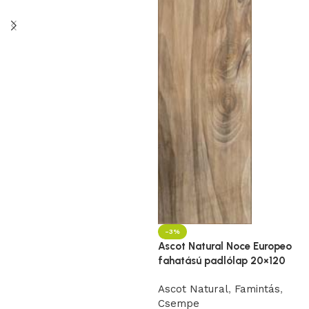
-3%
Ascot Natural Noce Europeo
fahatású padlólap 20×120
Ascot Natural
,
Famintás
,
Csempe