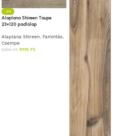
-3%
Alaplana Shireen Taupe
23×120 padlólap
Alaplana Shireen
,
Famintás
,
Csempe
9110
Ft
9390
Ft
Kosárba teszem