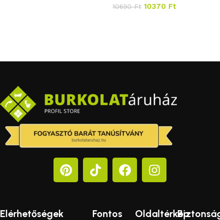
10370
Ft
10690
Ft
Kosárba teszem
Elérhetőségek
Fontos
Oldaltérkép
Biztonsá