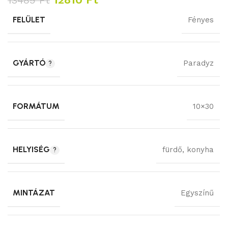
13489
Ft
FELÜLET
Fényes
GYÁRTÓ
Paradyz
FORMÁTUM
10×30
HELYISÉG
fürdő
,
konyha
MINTÁZAT
Egyszínű