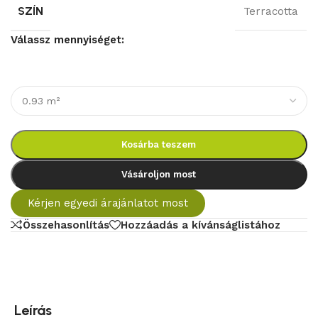
SZÍN
Terracotta
Válassz mennyiséget:
Kosárba teszem
Vásároljon most
Kérjen egyedi árajánlatot most
Összehasonlítás
Hozzáadás a kívánságlistához
Leírás